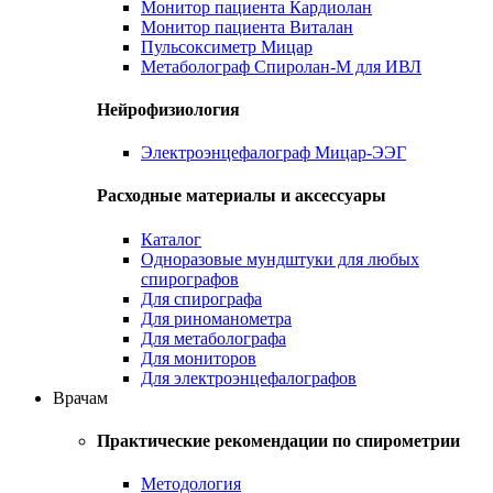
Монитор пациента Кардиолан
Монитор пациента Виталан
Пульсоксиметр Мицар
Метаболограф Спиролан-М для ИВЛ
Нейрофизиология
Электроэнцефалограф Мицар-ЭЭГ
Расходные материалы и аксессуары
Каталог
Одноразовые мундштуки для любых
спирографов
Для спирографа
Для риноманометра
Для метаболографа
Для мониторов
Для электроэнцефалографов
Врачам
Практические рекомендации по спирометрии
Методология