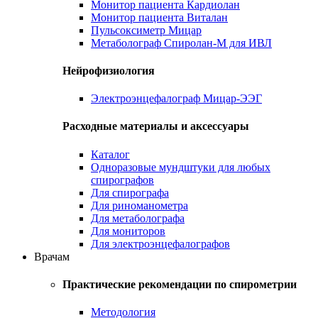
Монитор пациента Кардиолан
Монитор пациента Виталан
Пульсоксиметр Мицар
Метаболограф Спиролан-М для ИВЛ
Нейрофизиология
Электроэнцефалограф Мицар-ЭЭГ
Расходные материалы и аксессуары
Каталог
Одноразовые мундштуки для любых
спирографов
Для спирографа
Для риноманометра
Для метаболографа
Для мониторов
Для электроэнцефалографов
Врачам
Практические рекомендации по спирометрии
Методология