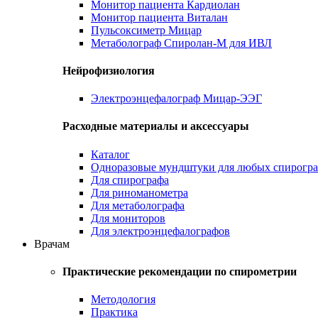
Монитор пациента Кардиолан
Монитор пациента Виталан
Пульсоксиметр Мицар
Метаболограф Спиролан-М для ИВЛ
Нейрофизиология
Электроэнцефалограф Мицар-ЭЭГ
Расходные материалы и аксессуары
Каталог
Одноразовые мундштуки для любых спирогр
Для спирографа
Для риноманометра
Для метаболографа
Для мониторов
Для электроэнцефалографов
Врачам
Практические рекомендации по спирометрии
Методология
Практика