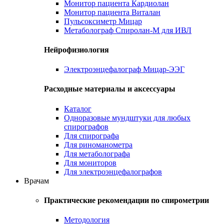
Монитор пациента Кардиолан
Монитор пациента Виталан
Пульсоксиметр Мицар
Метаболограф Спиролан-М для ИВЛ
Нейрофизиология
Электроэнцефалограф Мицар-ЭЭГ
Расходные материалы и аксессуары
Каталог
Одноразовые мундштуки для любых
спирографов
Для спирографа
Для риноманометра
Для метаболографа
Для мониторов
Для электроэнцефалографов
Врачам
Практические рекомендации по спирометрии
Методология